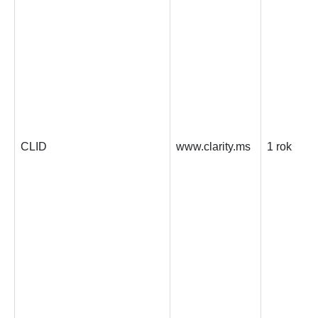
CLID
www.clarity.ms
1 rok