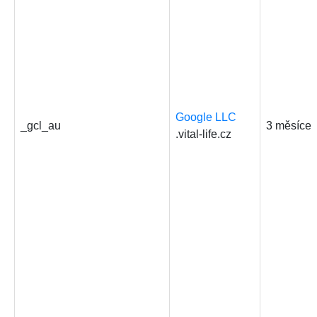
Google LLC
_gcl_au
3 měsíce
.vital-life.cz