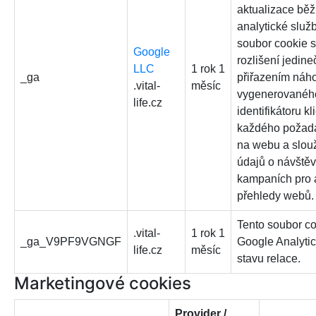
aktualizace běž
analytické služ
soubor cookie s
Google
rozlišení jedin
LLC
1 rok 1
_ga
přiřazením náh
.vital-
měsíc
vygenerovaného
life.cz
identifikátoru kl
každého požada
na webu a slouž
údajů o návštěvn
kampaních pro 
přehledy webů.
Tento soubor c
.vital-
1 rok 1
_ga_V9PF9VGNGF
Google Analytic
life.cz
měsíc
stavu relace.
Marketingové cookies
Provider /