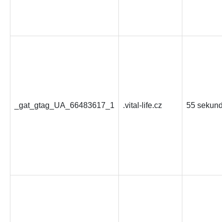
_gat_gtag_UA_66483617_1
.vital-life.cz
55 sekun