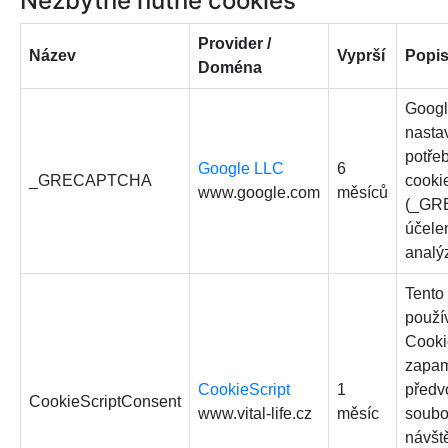
Nezbytně nutné cookies
Provider /
Název
Vyprší
Popi
Doména
Goog
nastav
potře
Google LLC
6
_GRECAPTCHA
cooki
www.google.com
měsíců
(_GR
účele
analýz
Tento
použí
Cooki
zapam
CookieScript
1
předv
CookieScriptConsent
www.vital-life.cz
měsíc
soubo
návšt