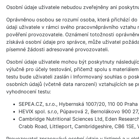
Osobní údaje uživatele nebudou zveřejněny ani poskytnu
Oprávněnou osobou se rozumí osoba, která přichází do 
údaji uživatele v rámci svého pracovněprávního vztahu
pověření provozovatele. Oznámení totožnosti oprávněné
získává osobní údaje pro správce, může uživatel požád
písemné žádosti adresované provozovateli.
Osobní údaje uživatele mohou být poskytnuty následují
výlučně pro účely testování, přičemž spolu s materiále
testu bude uživateli zaslán i Informovaný souhlas o pos
osobních údajů (včetně data narození) vztahujících se p
vyhodnocení testu:
SEPEA.CZ, s.r.o., Hybernská 1007/20, 110 00 Praha 
HEVIX spol. s.r.o, Púpavová 2, Bernolákovo 900 27
Cambridge Nutritional Sciences Ltd, Eden Researc
Crabb Road, Littleport, Cambridgeshire, CB6 1SE, V
Provozovatel zpracovává osobní údaje v listinné a v ele