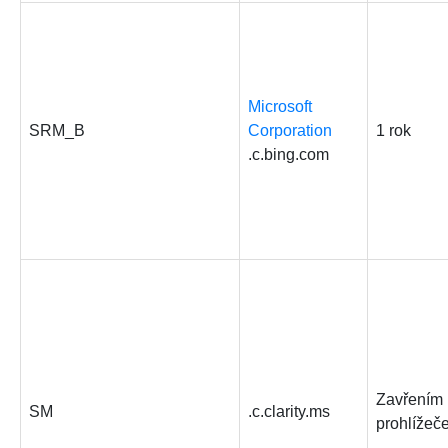
Microsoft
SRM_B
Corporation
1 rok
.c.bing.com
Zavřením
SM
.c.clarity.ms
prohlížeč