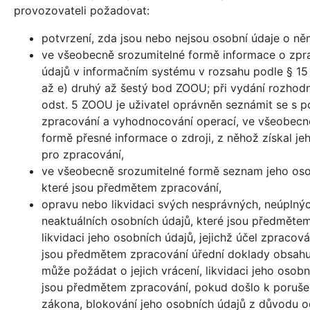
provozovateli požadovat:
potvrzení, zda jsou nebo nejsou osobní údaje o n
ve všeobecně srozumitelné formě informace o zpr
údajů v informačním systému v rozsahu podle § 15 
až e) druhý až šestý bod ZOOU; při vydání rozhodn
odst. 5 ZOOU je uživatel oprávněn seznámit se s 
zpracování a vyhodnocování operací, ve všeobecn
formě přesné informace o zdroji, z něhož získal je
pro zpracování,
ve všeobecně srozumitelné formě seznam jeho oso
které jsou předmětem zpracování,
opravu nebo likvidaci svých nesprávných, neúplný
neaktuálních osobních údajů, které jsou předmětem
likvidaci jeho osobních údajů, jejichž účel zpracov
jsou předmětem zpracování úřední doklady obsahuj
může požádat o jejich vrácení, likvidaci jeho osobn
jsou předmětem zpracování, pokud došlo k poruše
zákona, blokování jeho osobních údajů z důvodu o