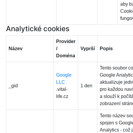
aby b
Cooki
fungo
Analytické cookies
Provider
Název
/
Vyprší
Popis
Doména
Tento soubor co
Google
Google Analytic
LLC
aktualizuje jed
_gid
1 den
.vital-
pro každou nav
life.cz
a slouží k počít
zobrazení strán
Tento název sou
spojen s Googl
Analytics - což