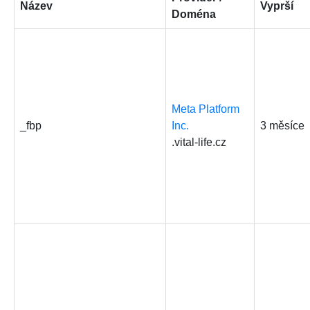
Název
Vyprší
Doména
Meta Platform
_fbp
Inc.
3 měsíce
.vital-life.cz