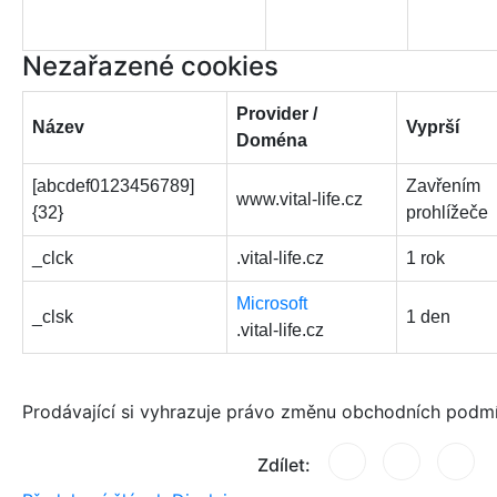
Nezařazené cookies
Provider /
Název
Vyprší
Doména
[abcdef0123456789]
Zavřením
www.vital-life.cz
{32}
prohlížeče
_clck
.vital-life.cz
1 rok
Microsoft
_clsk
1 den
.vital-life.cz
Prodávající si vyhrazuje právo změnu obchodních podm
Zdílet: