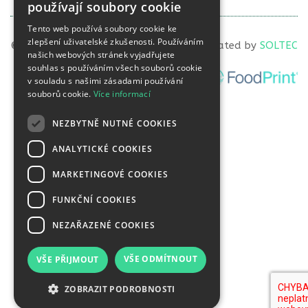
používají soubory cookie
Tento web používá soubory cookie ke
zlepšení uživatelské zkušenosti. Používáním
© 2023 VITAL LIFE diagnostics, s.r.o. | Created by
SOLTEC
našich webových stránek vyjadřujete
souhlas s používáním všech souborů cookie
v souladu s našimi zásadami používání
souborů cookie.
Více informací
NEZBYTNĚ NUTNÉ COOKIES
ANALYTICKÉ COOKIES
MARKETINGOVÉ COOKIES
FUNKČNÍ COOKIES
NEZAŘAZENÉ COOKIES
VŠE ODMÍTNOUT
VŠE PŘIJMOUT
ZOBRAZIT PODROBNOSTI