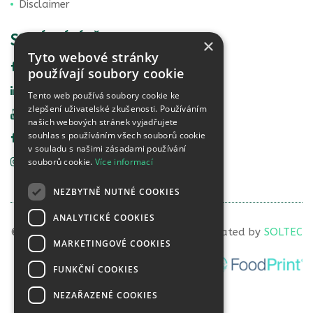
Disclaimer
SOCIÁLNÍ SÍTĚ
×
Tyto webové stránky
Facebook Vital Life
používají soubory cookie
Linkedin Vital Life
Tento web používá soubory cookie ke
zlepšení uživatelské zkušenosti. Používáním
YouTube Vital Life
našich webových stránek vyjadřujete
souhlas s používáním všech souborů cookie
Facebook Food Detective
v souladu s našimi zásadami používání
souborů cookie.
Více informací
Instagram Food Detective
NEZBYTNĚ NUTNÉ COOKIES
ANALYTICKÉ COOKIES
© 2023 VITAL LIFE diagnostics, s.r.o. | Created by
SOLTEC
MARKETINGOVÉ COOKIES
FUNKČNÍ COOKIES
NEZAŘAZENÉ COOKIES