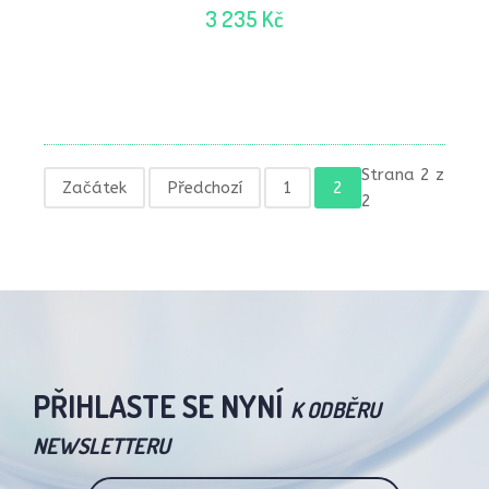
3 235 Kč
Strana 2 z
Začátek
Předchozí
1
2
2
PŘIHLASTE SE NYNÍ
K ODBĚRU
NEWSLETTERU