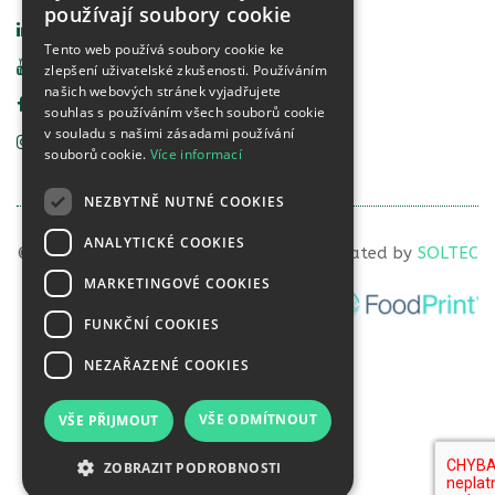
používají soubory cookie
Linkedin Vital Life
Tento web používá soubory cookie ke
YouTube Vital Life
zlepšení uživatelské zkušenosti. Používáním
našich webových stránek vyjadřujete
Facebook Food Detective
souhlas s používáním všech souborů cookie
v souladu s našimi zásadami používání
Instagram Food Detective
souborů cookie.
Více informací
NEZBYTNĚ NUTNÉ COOKIES
ANALYTICKÉ COOKIES
© 2023 VITAL LIFE diagnostics, s.r.o. | Created by
SOLTEC
MARKETINGOVÉ COOKIES
FUNKČNÍ COOKIES
NEZAŘAZENÉ COOKIES
VŠE ODMÍTNOUT
VŠE PŘIJMOUT
ZOBRAZIT PODROBNOSTI