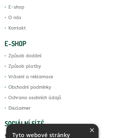
E-shop
O nás
Kontakt
E-SHOP
Způsob dodání
Způsob platby
Vrácení a reklamace
Obchodní podmínky
Ochrana osobních údajů
Disclaimer
SOCIÁLNÍ SÍTĚ
×
Tyto webové stránky
Facebook Vital Life