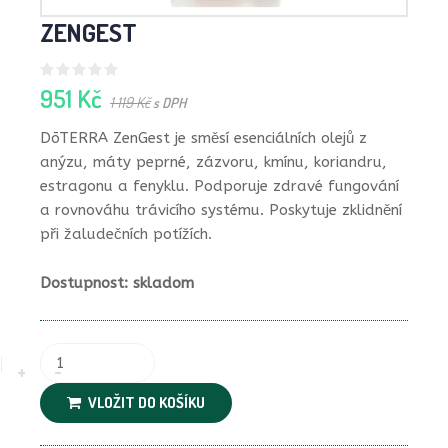
ZENGEST
951 Kč
1 119 Kč
s DPH
DōTERRA ZenGest je směsí esenciálních olejů z
anýzu, máty peprné, zázvoru, kmínu, koriandru,
estragonu a fenyklu. Podporuje zdravé fungování
a rovnováhu trávicího systému. Poskytuje zklidnění
při žaludečních potížích.
Dostupnost: skladom
VLOŽIT DO KOŠÍKU