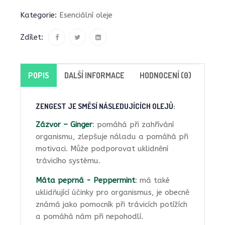
Kategorie:
Esenciální oleje
Zdílet:
POPIS
DALŠÍ INFORMACE
HODNOCENÍ (0)
ZENGEST JE SMĚSÍ NÁSLEDUJÍCÍCH OLEJŮ
:
Zázvor – Ginger
: pomáhá při zahřívání
organismu, zlepšuje náladu a pomáhá při
motivaci. Může podporovat uklidnění
trávicího systému.
Máta peprná - Peppermint
: má také
uklidňující účinky pro organismus, je obecně
známá jako pomocník při trávicích potížích
a pomáhá nám při nepohodlí.