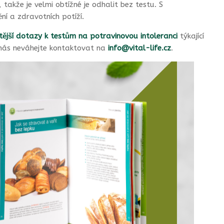
, takže je velmi obtížné je odhalit bez testu. S
í a zdravotních potíží.
tější dotazy k testům na potravinovou intoleranci
týkající
ě nás neváhejte kontaktovat na
info@vital-life.cz
.