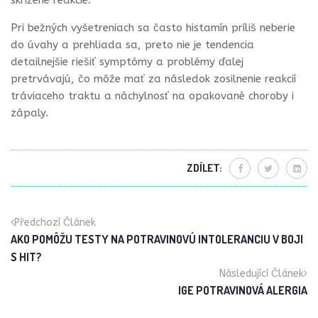
Pri bežných vyšetreniach sa často histamín príliš neberie
do úvahy a prehliada sa, preto nie je tendencia
detailnejšie riešiť symptómy a problémy ďalej
pretrvávajú, čo môže mať za následok zosilnenie reakcií
tráviaceho traktu a náchylnosť na opakované choroby i
zápaly.
ZDÍLET:
Předchozí Článek
AKO POMÔŽU TESTY NA POTRAVINOVÚ INTOLERANCIU V BOJI
S HIT?
Následující Článek
IGE POTRAVINOVÁ ALERGIA