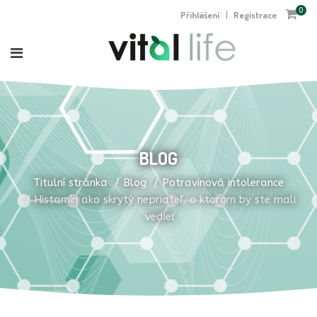
0
Přihlášení
Registrace
|
BLOG
Titulní stránka
Blog
Potravinová intolerance
Histamín ako skrytý nepriateľ, o ktorom by ste mali
vedieť