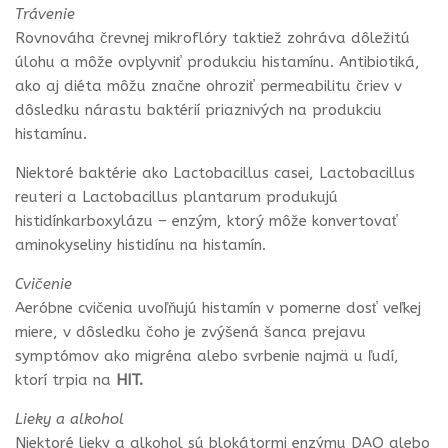
Trávenie
Rovnováha črevnej mikroflóry taktiež zohráva dôležitú
úlohu a môže ovplyvniť produkciu histamínu. Antibiotiká,
ako aj diéta môžu značne ohroziť permeabilitu čriev v
dôsledku nárastu baktérií priaznivých na produkciu
histamínu.
Niektoré baktérie ako Lactobacillus casei, Lactobacillus
reuteri a Lactobacillus plantarum produkujú
histidínkarboxylázu – enzým, ktorý môže konvertovať
aminokyseliny histidínu na histamín.
Cvičenie
Aeróbne cvičenia uvoľňujú histamín v pomerne dosť veľkej
miere, v dôsledku čoho je zvýšená šanca prejavu
symptómov ako migréna alebo svrbenie najmä u ľudí,
ktorí trpia na
HIT.
Lieky a alkohol
Niektoré lieky a alkohol sú blokátormi enzýmu DAO alebo