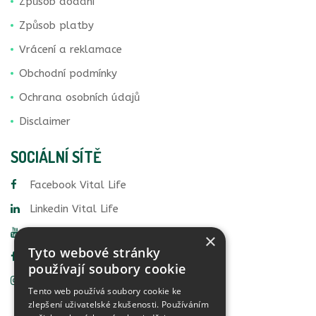
Způsob dodání
Způsob platby
Vrácení a reklamace
Obchodní podmínky
Ochrana osobních údajů
Disclaimer
SOCIÁLNÍ SÍTĚ
Facebook Vital Life
Linkedin Vital Life
YouTube Vital Life
×
Tyto webové stránky
Facebook Food Detective
používají soubory cookie
Instagram Food Detective
Tento web používá soubory cookie ke
zlepšení uživatelské zkušenosti. Používáním