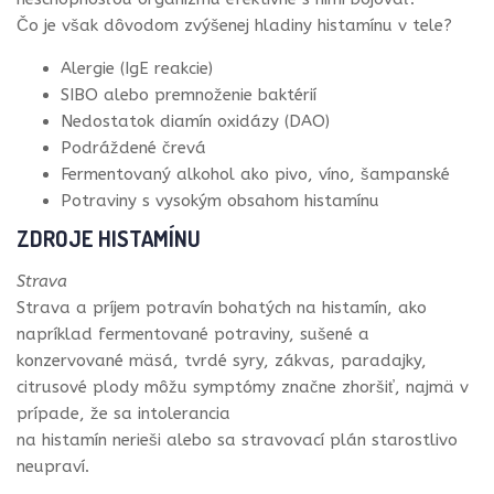
Čo je však dôvodom zvýšenej hladiny histamínu v tele?
Alergie (IgE reakcie)
SIBO alebo premnoženie baktérií
Nedostatok diamín oxidázy (DAO)
Podráždené črevá
Fermentovaný alkohol ako pivo, víno, šampanské
Potraviny s vysokým obsahom histamínu
ZDROJE HISTAMÍNU
Strava
Strava a príjem potravín bohatých na histamín, ako
napríklad fermentované potraviny, sušené a
konzervované mäsá, tvrdé syry, zákvas, paradajky,
citrusové plody môžu symptómy značne zhoršiť, najmä v
prípade, že sa intolerancia
na histamín nerieši alebo sa stravovací plán starostlivo
neupraví.