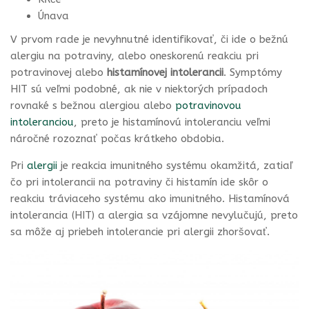
Únava
V prvom rade je nevyhnutné identifikovať, či ide o bežnú
alergiu na potraviny, alebo oneskorenú reakciu pri
potravinovej alebo
histamínovej intolerancii
. Symptómy
HIT sú veľmi podobné, ak nie v niektorých prípadoch
rovnaké s bežnou alergiou alebo
potravinovou
intoleranciou
, preto je histamínovú intoleranciu veľmi
náročné rozoznať počas krátkeho obdobia.
Pri
alergii
je reakcia imunitného systému okamžitá, zatiaľ
čo pri intolerancii na potraviny či histamín ide skôr o
reakciu tráviaceho systému ako imunitného. Histamínová
intolerancia (HIT) a alergia sa vzájomne nevylučujú, preto
sa môže aj priebeh intolerancie pri alergii zhoršovať.