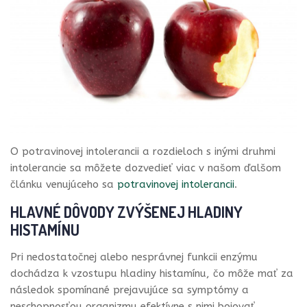
O potravinovej intolerancii a rozdieloch s inými druhmi
intolerancie sa môžete dozvedieť viac v našom ďalšom
článku venujúceho sa
potravinovej intolerancii
.
HLAVNÉ DÔVODY ZVÝŠENEJ HLADINY
HISTAMÍNU
Pri nedostatočnej alebo nesprávnej funkcii enzýmu
dochádza k vzostupu hladiny histamínu, čo môže mať za
následok spomínané prejavujúce sa symptómy a
neschopnosťou organizmu efektívne s nimi bojovať.