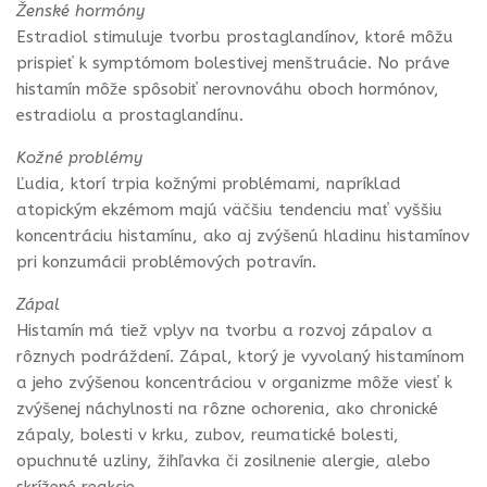
Ženské hormóny
Estradiol stimuluje tvorbu prostaglandínov, ktoré môžu
prispieť k symptómom bolestivej menštruácie. No práve
histamín môže spôsobiť nerovnováhu oboch hormónov,
estradiolu a prostaglandínu.
Kožné problémy
Ľudia, ktorí trpia kožnými problémami, napríklad
atopickým ekzémom majú väčšiu tendenciu mať vyššiu
koncentráciu histamínu, ako aj zvýšenú hladinu histamínov
pri konzumácii problémových potravín.
Zápal
Histamín má tiež vplyv na tvorbu a rozvoj zápalov a
rôznych podráždení. Zápal, ktorý je vyvolaný histamínom
a jeho zvýšenou koncentráciou v organizme môže viesť k
zvýšenej náchylnosti na rôzne ochorenia, ako chronické
zápaly, bolesti v krku, zubov, reumatické bolesti,
opuchnuté uzliny, žihľavka či zosilnenie alergie, alebo
skrížené reakcie.