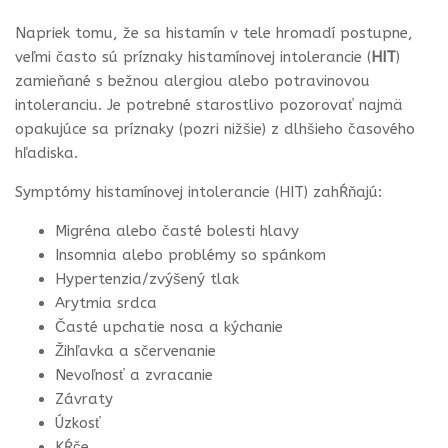
Napriek tomu, že sa histamín v tele hromadí postupne,
veľmi často sú príznaky histamínovej intolerancie (
HIT
)
zamieňané s bežnou alergiou alebo potravinovou
intoleranciu. Je potrebné starostlivo pozorovať najmä
opakujúce sa príznaky (pozri nižšie) z dlhšieho časového
hľadiska.
Symptómy histamínovej intolerancie
(HIT) zahŕňajú:
Migréna alebo časté bolesti hlavy
Insomnia alebo problémy so spánkom
Hypertenzia/zvýšený tlak
Arytmia srdca
Časté upchatie nosa a kýchanie
Žihľavka a sčervenanie
Nevoľnosť a zvracanie
Závraty
Úzkosť
Kŕče